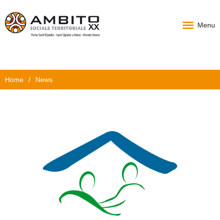
Menu
Home
Home
/
News
Chi Siamo
PAT
Progetti
News
Documenti
Carta Servizi
Contatti