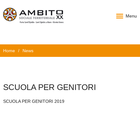
Menu
Home
Home
/
News
Chi Siamo
PAT
Progetti
SCUOLA PER GENITORI
News
SCUOLA PER GENITORI 2019
Documenti
Carta Servizi
Contatti