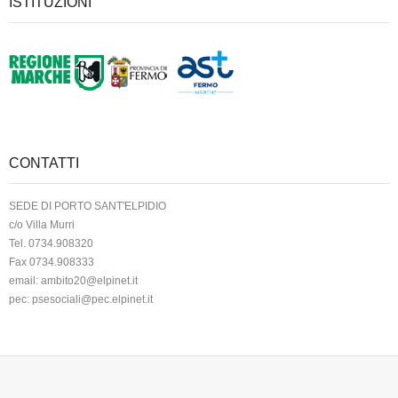
ISTITUZIONI
CONTATTI
SEDE DI PORTO SANT'ELPIDIO
c/o Villa Murri
Tel. 0734.908320
Fax 0734.908333
email:
ambito20@elpinet.it
pec:
psesociali@pec.elpinet.it