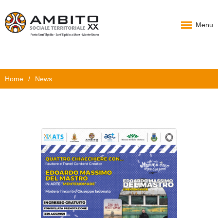
Menu
Home
Home
/
News
Chi Siamo
PAT
Progetti
News
Documenti
Carta Servizi
Contatti