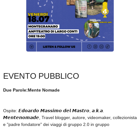
SICARE
ACCESSO PER FORNITORI
EVENTO PUBBLICO
Due Parole:Mente Nomade
Ospite: 𝙀𝙙𝙤𝙖𝙧𝙙𝙤 𝙈𝙖𝙨𝙨𝙞𝙢𝙤 𝙙𝙚𝙡 𝙈𝙖𝙨𝙩𝙧𝙤, 𝙖.𝙠.𝙖.
𝙈𝙚𝙣𝙩𝙚𝙣𝙤𝙢𝙖𝙙𝙚, Travel blogger, autore, videomaker, collezionista
e "padre fondatore" dei viaggi di gruppo 2.0 in gruppo