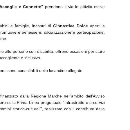
Accoglie e Connette”
prendono il via le attività estive
ini e famiglie, incontri di
Ginnastica Dolce
aperti a
promuovere benessere, socializzazione e partecipazione,
erse.
ione alle persone con disabilità, offrono occasioni per stare
accogliente e inclusivo.
nti sono consultabili nelle locandine allegate.
inanziato dalla Regione Marche nell’ambito dell’Avviso
lere sulla Prima Linea progettuale “Infrastrutture e servizi
mmini storico-culturali”, realizzato con il contributo della