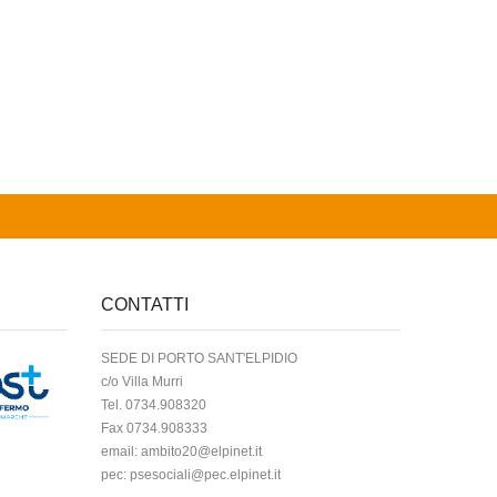
CONTATTI
SEDE DI PORTO SANT'ELPIDIO
c/o Villa Murri
Tel. 0734.908320
Fax 0734.908333
email:
ambito20@elpinet.it
pec:
psesociali@pec.elpinet.it