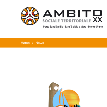
Home
/
News