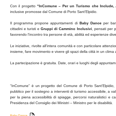
Con il progetto
“InComune – Per un Turismo che Include, 
inclusive promosse dal Comune di Porto Sant’Elpidio.
Il programma propone appuntamenti di
Baby Dance
per bamb
cittadini e turisti e
Gruppi di Cammino Inclusivi
, pensati per 
favorendo l'incontro tra persone di età, abilità ed esperienze div
Le iniziative, rivolte all'intera comunità e con particolare attenz
insieme, fare movimento e vivere gli spazi della città in un clima 
La partecipazione è gratuita. Date, orari e luoghi degli appuntame
“InComune” è un progetto del Comune di Porto Sant’Elpidio, f
pubblico per il sostegno a interventi di turismo accessibile, a va
per la piena accessibilità di spiagge, percorsi naturalistici e ca
Presidenza del Consiglio dei Ministri – Ministro per le disabilità.
Baby Dance