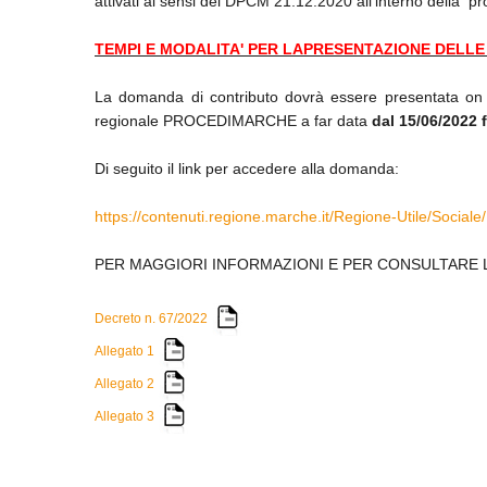
attivati ai sensi del DPCM 21.12.2020 all’interno della p
TEMPI E MODALITA' PER LAPRESENTAZIONE DELL
La domanda di contributo dovrà essere presentata on li
regionale PROCEDIMARCHE a far data
dal 15/06/2022 f
Di seguito il link per accedere alla domanda:
https://contenuti.regione.marche.it/Regione-Utile/Socia
PER MAGGIORI INFORMAZIONI E PER CONSULTARE 
Decreto n. 67/2022
Allegato 1
Allegato 2
Allegato 3