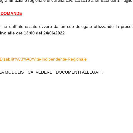
rogrammazione regionale di cui alla L.R. 21/2018 a far data dal 1° lugli
E DOMANDE
ne dall’interessato ovvero da un suo delegato utilizzando la procedu
ino alle ore 13:00 del 24/06/2022
le/Disabilit%C3%A0/Vita-Indipendente-Regionale
LA MODULISTICA VEDERE I DOCUMENTI ALLEGATI.