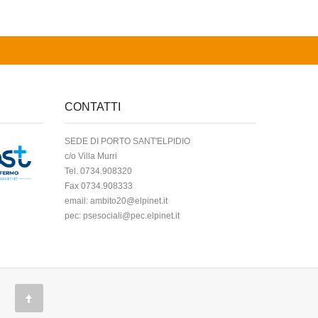
CONTATTI
SEDE DI PORTO SANT'ELPIDIO
c/o Villa Murri
Tel. 0734.908320
Fax 0734.908333
email:
ambito20@elpinet.it
pec:
psesociali@pec.elpinet.it