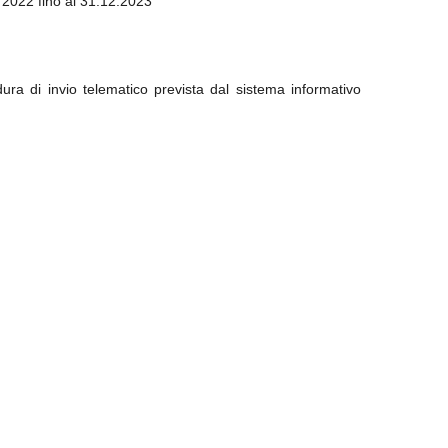
o 2022 fino al 31.12.2023
ra di invio telematico prevista dal sistema informativo