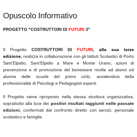
Opuscolo Informativo
SICARE
PROGETTO "COSTRUTTORI DI
FUTURI
3"
ACCESSO PER FORNITORI
Il Progetto
COSTRUTTORI DI
FUTURI
,
alla sua terze
edizione,
realizza in collaborazione con gli Istituti Scolastici di Porto
Sant’Elpidio, Sant’Elpidio a Mare e Monte Urano, azioni di
prevenzione e di promozione del benessere rivolte ad alunni ed
alunne delle scuole del primo ciclo, avvalendosi della
professionalità di Psicologi e Pedagogisti esperti.
Il Progetto viene riproposto nella stessa struttura organizzativa,
soprattutto alla luce dei
positivi risultati raggiunti nelle passate
edizioni,
confermati dal confronto diretto con servizi, personale
scolastico e famiglie.