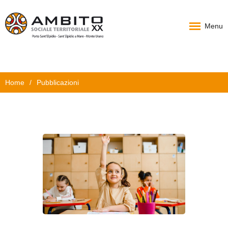
Menu
Home
Home
/
Pubblicazioni
Chi Siamo
PAT
Progetti
News
Documenti
Carta Servizi
Contatti