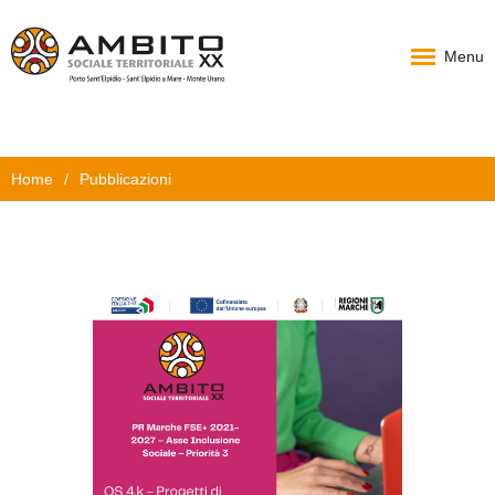
Menu
Home
Home
/
Pubblicazioni
Chi Siamo
PAT
Progetti
News
Documenti
Carta Servizi
Contatti