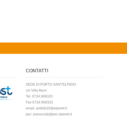
CONTATTI
SEDE DI PORTO SANT'ELPIDIO
c/o Villa Murri
Tel. 0734.908320
Fax 0734.908333
email:
ambito20@elpinet.it
pec:
psesociali@pec.elpinet.it